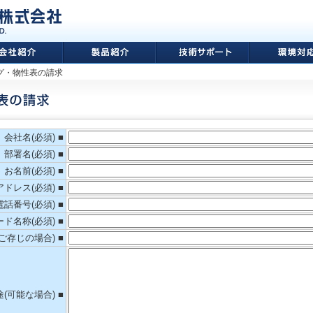
ログ・物性表の請求
会社名(必須) ■
部署名(必須) ■
お名前(必須) ■
ドレス(必須) ■
電話番号(必須) ■
ド名称(必須) ■
ご存じの場合) ■
(可能な場合) ■